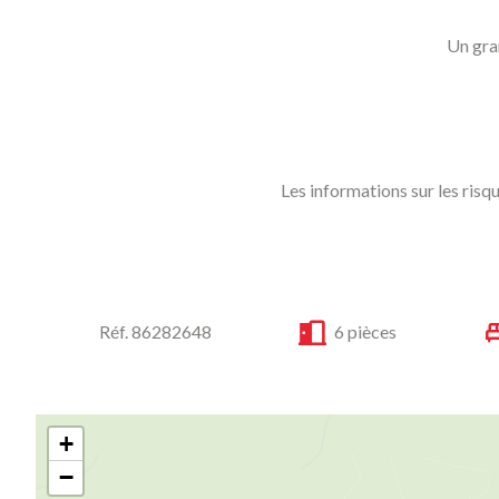
Un gran
Les informations sur les risq
Réf. 86282648
6 pièces
+
−