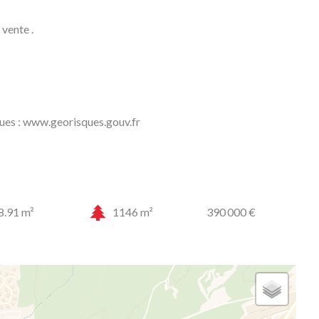
 vente .
sques : www.georisques.gouv.fr
8.91 m²
1146 m²
390 000 €