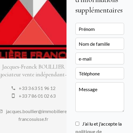
supplémentaires
Jacques-Franck BOULLIER
gociateur vente indépendant– EI
+33 3 63 51 96 12
+33 7 86 01 02 63
jacques.boullier@immobiliere-
francosuisse.fr
J’ai lu et j'accepte la
politique de