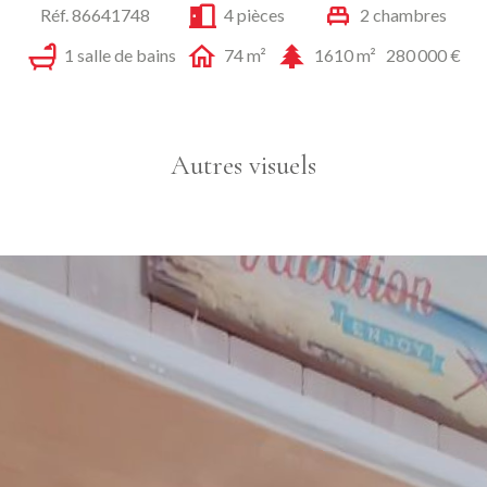
Réf. 86641748
4 pièces
2 chambres
1 salle de bains
74 m²
1610 m²
280 000 €
Autres visuels