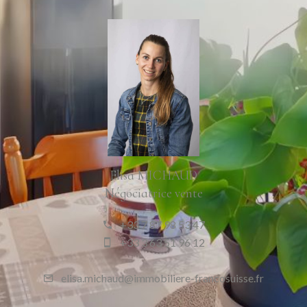
Elisa MICHAUD
Négociatrice vente
+33 7 87 98 53 47
+33 3 63 51 96 12
elisa.michaud@immobiliere-francosuisse.fr