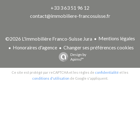
+33 3 63 51 96 12
contact@immobiliere-francosuisse.fr
Mentions légales
©2026 L'Immobilière Franco-Suisse Jura
Honoraires d'agence
Changer ses préférences cookies
Design by
Apimo™
Ce site est protégé par reCAPTCHA et les règles de
confidentialité
et les
conditions d'utilisation
de Google s'appliquent.