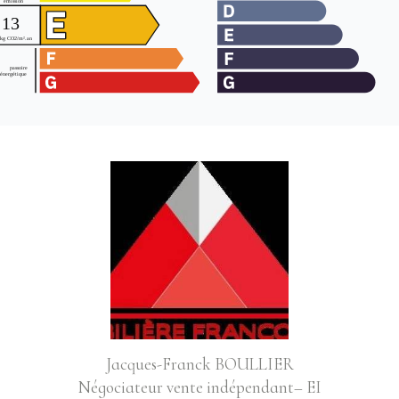
Jacques-Franck BOULLIER
Négociateur vente indépendant– EI