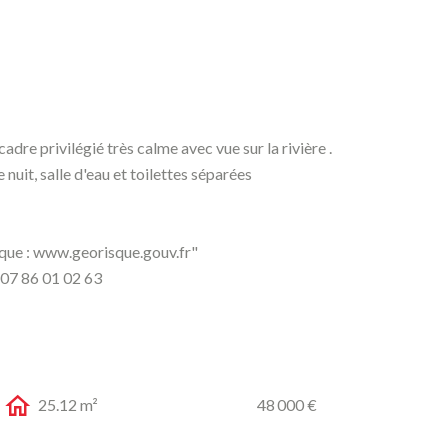
dre privilégié très calme avec vue sur la rivière .
uit, salle d'eau et toilettes séparées
risque : www.georisque.gouv.fr"
07 86 01 02 63
25.12 m²
48 000 €