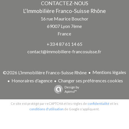
CONTACTEZ-NOUS
L’Immobilière Franco-Suisse Rhône
16 rue Maurice Bouchor
69007
Lyon 7ème
France
+33 4 87 61 14 65
contact@immobiliere-francosuisse.fr
Mentions légales
©2026 L’Immobilière Franco-Suisse Rhône
Honoraires d'agence
Changer ses préférences cookies
Design by
Apimo™
Ce site est protégé par reCAPTCHA et les règles de
confidentialité
et les
conditions d'utilisation
de Google s'appliquent.