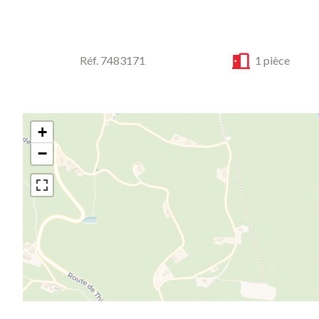
Réf. 7483171
1 pièce
+
−