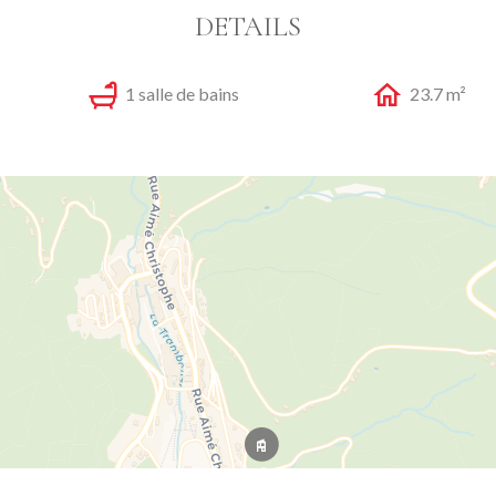
DETAILS
1 salle de bains
23.7 m²