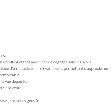
ces.
n excellent état et avec une vue dégagée sans vis-à-vis.
uipée d'un astucieux lit relevable vous permettant d'apprécier un
confortable.
t la vue dégagée.
re à la vente.
: www.georisques.gouv.fr