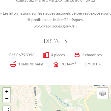
Contactez Marie CHIADOT au 06 86 64 39 02
« Les informations sur les risques auxquels ce bien est exposé sont
disponibles sur le site Géorisques :
www.georisques.gouv.fr »
DETAILS
Réf. 86793393
4 pièces
2 chambres
1 salle de bains
70.14 m²
175 000 €
+
−