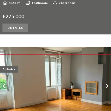
83.54 m²
1 bathroom
2 bedrooms
€275,000
DÉTAILS
Exclusive