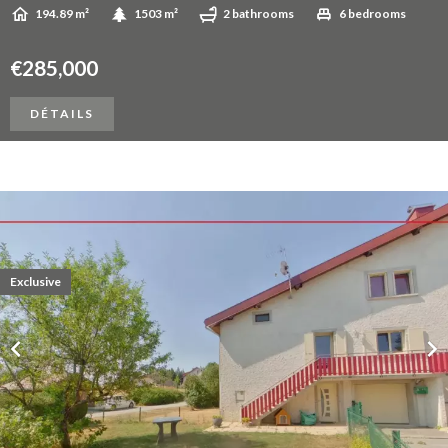
194.89 m²
1503 m²
2 bathrooms
6 bedrooms
€285,000
DÉTAILS
Exclusive