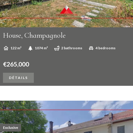
House, Champagnole
122 m²
1074 m²
2 bathrooms
4 bedrooms
€265,000
DÉTAILS
Exclusive