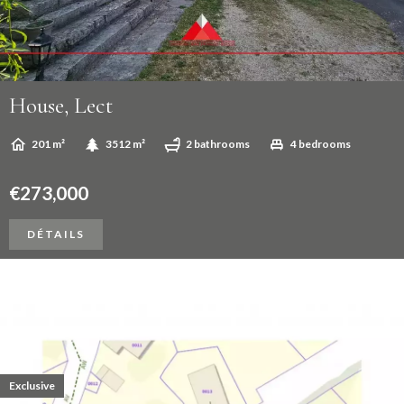
House, Lect
201 m²
3512 m²
2 bathrooms
4 bedrooms
€273,000
DÉTAILS
Exclusive