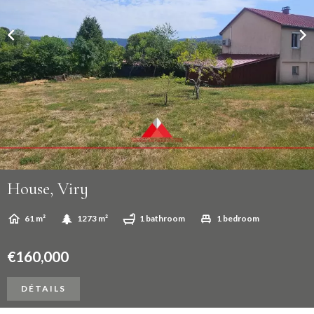
House, Viry
61 m²
1273 m²
1 bathroom
1 bedroom
€160,000
DÉTAILS