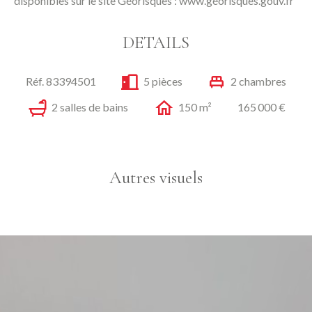
disponibles sur le site Géorisques : www.géorisques.gouv.fr"
DETAILS
Réf. 83394501
5 pièces
2 chambres
2 salles de bains
150 m²
165 000 €
Autres visuels