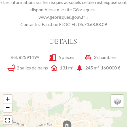
« Les informations sur les risques auxquels ce bien est exposé sont
disponibles sur le site Géorisques :
www.georisques.gouv.fr »
Contactez Faustine FLOC'H : 06.73.68.88.09
DETAILS
Réf. 82591499
6 pièces
3 chambres
2 salles de bains
131 m²
245 m²
160 000 €
+
−